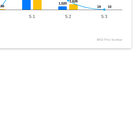
1.626
1.626
1.020
1.020
186
186
19
19
10
10
S.1
S.2
S.3
BKD Prov Sumbar