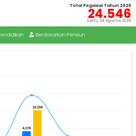
Total Pegawai Tahun 2026
24.546
Sabtu, 08 Agustus 2026
endidikan
Berdasarkan Pensiun
10.159
10.159
4.178
4.178