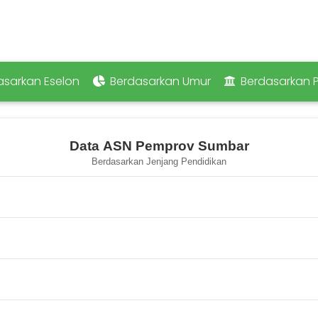
sarkan Eselon
Berdasarkan Umur
Berdasarkan P
Data ASN Pemprov Sumbar
Berdasarkan Jenjang Pendidikan
ta ranges from 1 to 14337.