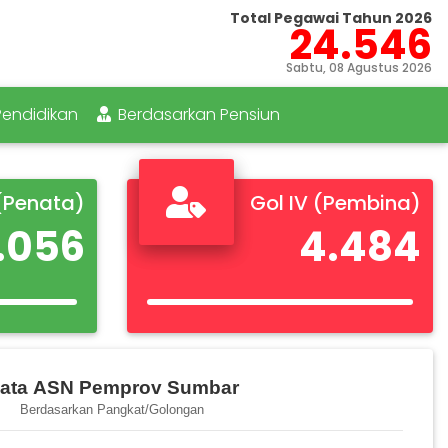
Total Pegawai Tahun 2026
24.546
Sabtu, 08 Agustus 2026
endidikan
Berdasarkan Pensiun
 (Penata)
Gol IV (Pembina)
.056
4.484
bar
ata ASN Pemprov Sumbar
Berdasarkan Pangkat/Golongan
Golongan